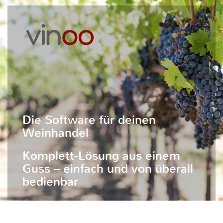
Die Software für deinen
Weinhandel
Komplett-Lösung aus einem
Guss – einfach und von überall
bedienbar