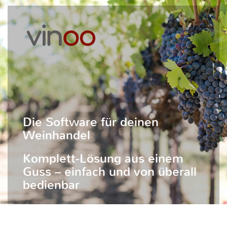
Die Software für deinen
Weinhandel
Komplett-Lösung aus einem
Guss – einfach und von überall
bedienbar