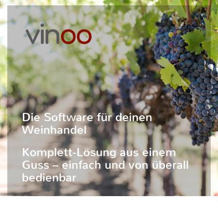
Die Software für deinen
Weinhandel
Komplett-Lösung aus einem
Guss – einfach und von überall
bedienbar