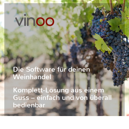
Die Software für deinen
Weinhandel
Komplett-Lösung aus einem
Guss – einfach und von überall
bedienbar