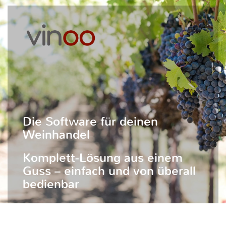
Die Software für deinen
Weinhandel
Komplett-Lösung aus einem
Guss – einfach und von überall
bedienbar