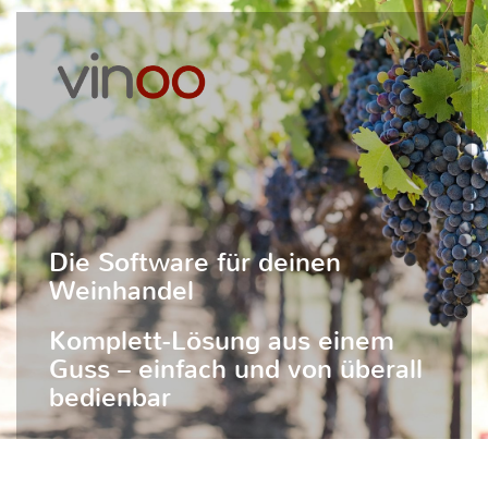
Die Software für deinen
Weinhandel
Komplett-Lösung aus einem
Guss – einfach und von überall
bedienbar