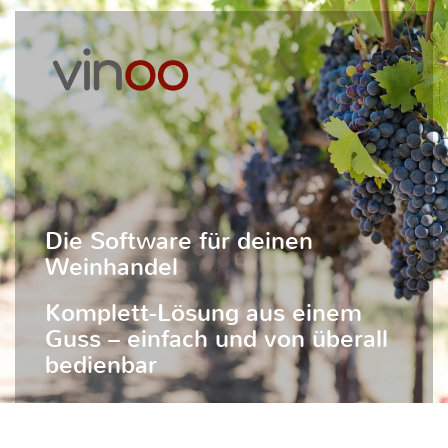
Die Software für deinen
Weinhandel
Komplett-Lösung aus einem
Guss – einfach und von überall
bedienbar