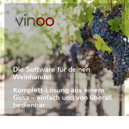
Die Software für deinen
Weinhandel
Komplett-Lösung aus einem
Guss – einfach und von überall
bedienbar